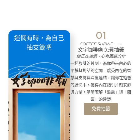
01
迷惘有時，為自己
COFFEE SHRINE
抽支籤吧
文字咖啡廟 免費抽籤
給正在迷惘、心有困惑的你
一杯咖啡的片刻，為你帶來內心的
平靜與對話的空間，感受內在的智
慧與支持與深度連結，讓你在短暫
的迷惘中，獲得內在指引片刻安靜
與力量，明晰暸解「潛能」與「阻
礙」的建議
免費抽籤