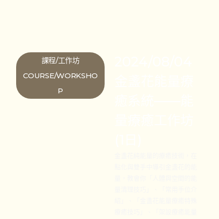
2024/08/04
課程/工作坊
COURSE/WORKSHO
金盞花能量療
P
癒系統——能
量療癒工作坊
(1日)
金盞花純能量的療癒技術，在
點化與雙手中導引金盞花的能
量，教會你「人體與空間的能
量清理技巧」、「常用手位介
紹」、「金盞花能量療癒特殊
療癒技巧」、「架設療癒能量