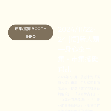
2024/11/22-
市集/擺攤 BOOTH
INFO
24 [悟]新人類
—身心靈市
集。市集擺攤
資訊
2024年的11月，旅者來到「悟
新人類」市集，位於松菸北向
製菸廠，提供「文字咖啡廟籤
詩解讀」、「塔羅牌占卜」、
「指導靈訊息解讀」、「金盞
花能量療癒體驗」，現場還有
IG追蹤免費抽籤的活動喔！