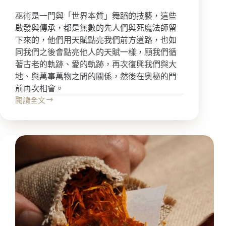
巫術是一門與「世界本質」舞蹈的技藝，這些
啟發與傳承，都是無數的先人們與死魔法師留
下來的，他們用天賦點亮我們前方道路，也如
同我們之後會點亮他人的天賦一樣，願我們循
著古老的軌跡、愛的軌跡，再次復興我們與大
地、與萬事萬物之間的關係，然後在奧秘的門
前再次相會。
閱讀全文
「巫
術
入
門：
魔
法
實
踐
的
十
三
堂