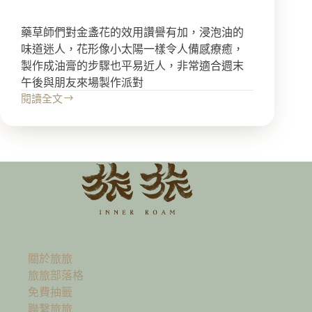
事
藥草師們對金盞花的效用讚譽有加，浸泡油的
味道迷人，花形像小太陽一樣令人備感療癒，
製作成油膏的步驟也平易近人，非常適合週末
午後與朋友來場製作派對
閱讀全文
在
手
心
發
光
的
小
太
陽，
金
盞
關於旅旅
花
旅旅部落格
油
免費抽籤
膏
聯繫旅旅
製