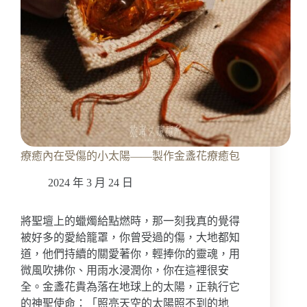
課」
——
十
三
個
月
的
完
整
上
課
療癒內在受傷的小太陽——製作金盞花療癒包
心
得
2024 年 3 月 24 日
將聖壇上的蠟燭給點燃時，那一刻我真的覺得
被好多的愛給籠罩，你曾受過的傷，大地都知
道，他們持續的關愛著你，輕捧你的靈魂，用
微風吹拂你、用雨水浸潤你，你在這裡很安
全。金盞花貴為落在地球上的太陽，正執行它
的神聖使命：「照亮天空的太陽照不到的地