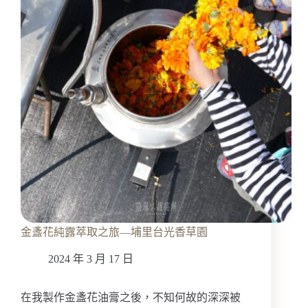
花
精
噴
霧，
來
自
屏
東
的
太
陽
與
泉
水
的
照
金盞花純露萃取之旅—埔里台光香草園
顧
2024 年 3 月 17 日
在我製作金盞花油膏之後，不知何故的深深被