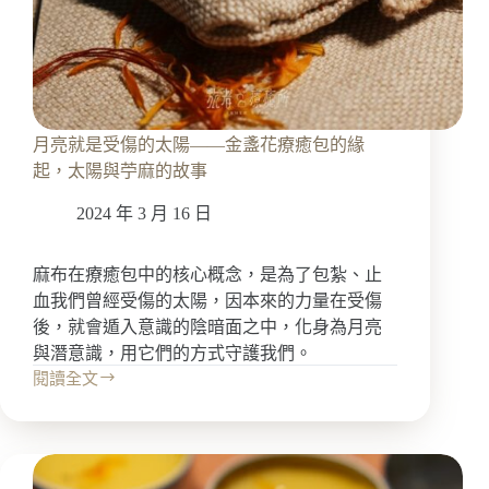
月亮就是受傷的太陽——金盞花療癒包的緣
起，太陽與苧麻的故事
2024 年 3 月 16 日
麻布在療癒包中的核心概念，是為了包紮、止
血我們曾經受傷的太陽，因本來的力量在受傷
後，就會遁入意識的陰暗面之中，化身為月亮
與潛意識，用它們的方式守護我們。
閱讀全文
月
亮
就
是
受