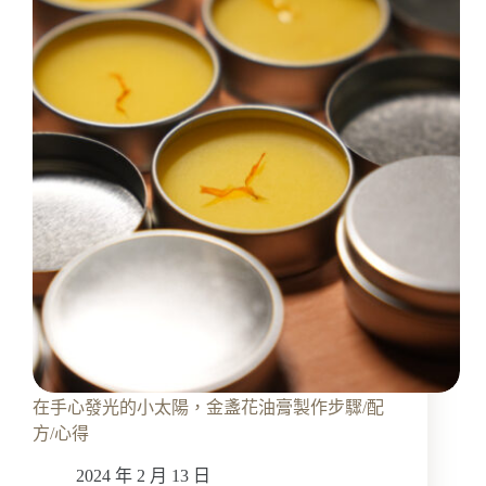
傷
的
太
陽
——
金
盞
花
療
癒
包
的
緣
起，
太
陽
與
苧
在手心發光的小太陽，金盞花油膏製作步驟/配
麻
方/心得
的
故
2024 年 2 月 13 日