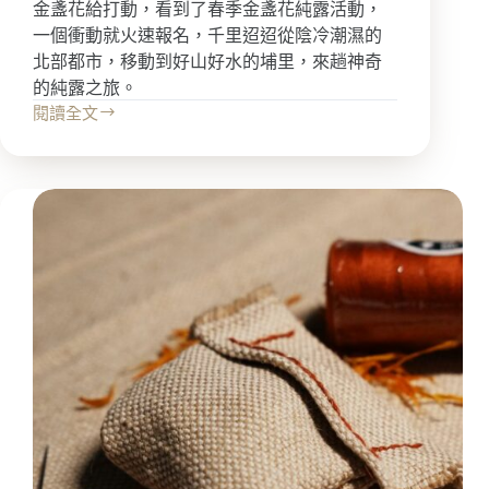
金盞花給打動，看到了春季金盞花純露活動，
一個衝動就火速報名，千里迢迢從陰冷潮濕的
北部都市，移動到好山好水的埔里，來趟神奇
的純露之旅。
閱讀全文
金
盞
花
純
露
萃
取
之
旅
—
埔
里
台
光
香
草
園