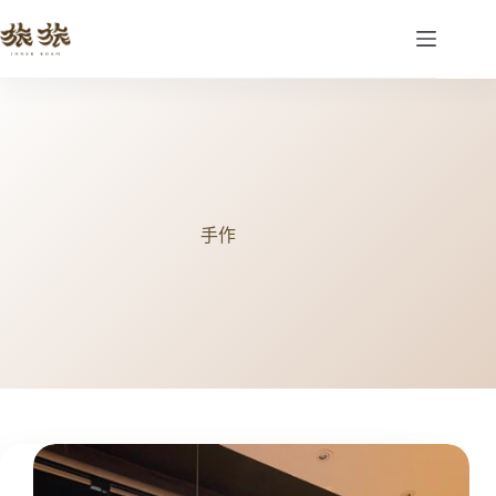
跳
至
主
要
內
容
手作