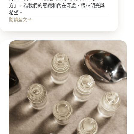
方」，為我們的意識和內在深處，帶來明亮與
希望。
閱讀全文
療
癒
內
在
受
傷
的
小
太
陽
——
製
作
金
盞
花
療
癒