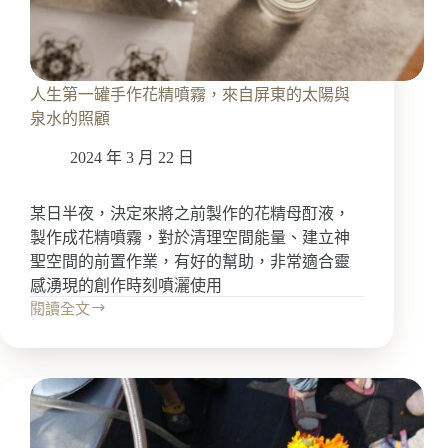
包
人生第一罐手作花精噴霧，來自屏東的太陽與
泉水的照顧
2024 年 3 月 22 日
某日半夜，決定來將之前製作的花精母酊液，
製作成花精噴霧，對於清理空間能量、建立神
聖空間的前置作業，有好的幫助，非常適合靈
感湧現的創作時刻噴灑使用
閱讀全文
人
生
第
一
罐
手
作